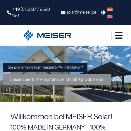
+49 (0) 6887 / 9590 -
solar@meiser.de
190
Sie planen eine kommerzielle PV-Installation?
Lassen Sie Ihr PV-System bei MEISER produzieren!
Willkommen bei MEISER Solar!
100% MADE IN GERMANY - 100%