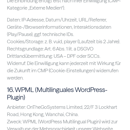
Die Einbindung erfolgt erst nach Ihrer Einwilligung (CMP-
Kategorie „Externe Medien“).
Daten: IP-Adresse, Datum/Uhrzeit, URL/Referrer,
Geräte-/Browserinformationen, Interaktionsdaten
(Play/Pause), ggf. technische IDs.
Cookies/Storage: z. B. vuid, player (Laufzeit bis 2 Jahre).
Rechtsgrundlage: Art. 6 Abs. 1 lit. a DSGVO
Drittlandübermittlung: USA – DPF oder SCCs.
Widerruf: Die Einwilligung kann jederzeit mit Wirkung für
die Zukunft im CMP (Cookie-Einstellungen) widerrufen
werden.
16. WPML (Multilinguales WordPress-
Plugin)
Anbieter: OnTheGoSystems Limited, 22/F 3 Lockhart
Road, Hong Kong, Wanchai, China.
Zweck: WPML (WordPress Multilingual Plugin) wird zur
Verwaltung der Mehrsprachigkeit unserer Webseite