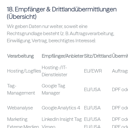
18. Empfänger & Drittlandübermittlungen
(Übersicht)
Wir geben Daten nur weiter, soweit eine
Rechtsgrundlage besteht (z. B. Auftragsverarbeitung,
Einwilligung, Vertrag, berechtigtes Interesse).
Verarbeitung
Empfänger/Anbieter
Sitz/Drittland
Übermit
Hosting-/IT-
Hosting/Logfiles
EU/EWR
Auftrag
Dienstleister
Tag-
Google Tag
EU/USA
DPF od
Management
Manager
Webanalyse
Google Analytics 4
EU/USA
DPF od
Marketing
LinkedIn Insight Tag
EU/USA
DPF od
Externe Medien
Vimeo
EU/USA
DPF od