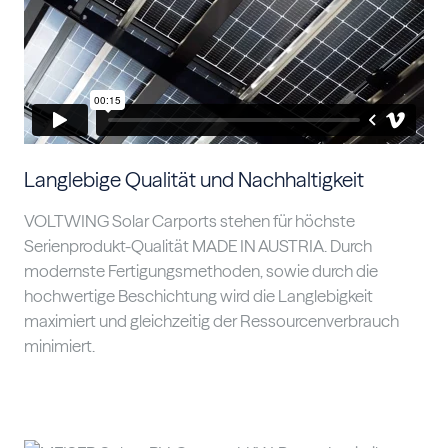
Langlebige Qualität und Nachhaltigkeit
VOLTWING Solar Carports stehen für höchste
Serienprodukt-Qualität MADE IN AUSTRIA. Durch
modernste Fertigungsmethoden, sowie durch die
hochwertige Beschichtung wird die Langlebigkeit
maximiert und gleichzeitig der Ressourcenverbrauch
minimiert.