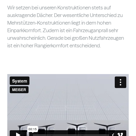
Wir setzen bei unseren Konstruktionen stets auf
auskragende Dächer. Der wesentliche Unterschied zu
Mehrstützen-Konstruktionen liegt in dem hohen
Einparkkomfort. Zudem ist ein Fahrzeuganprall sehr
unwahrscheinlich. Gerade bei großen Nutzfahrzeugen
ist ein hoher Rangierkomfort entscheidend.