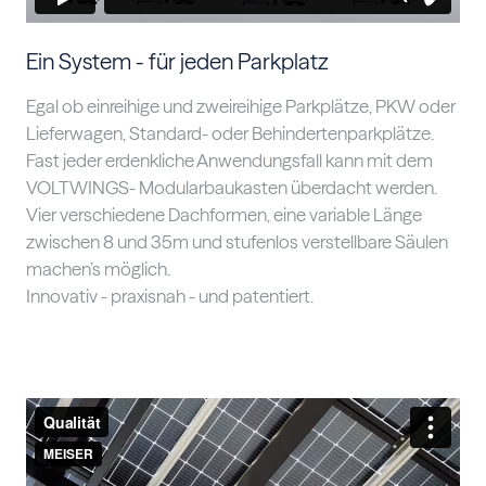
Ein System - für jeden Parkplatz
Egal ob einreihige und zweireihige Parkplätze, PKW oder
Lieferwagen, Standard- oder Behindertenparkplätze.
Fast jeder erdenkliche Anwendungsfall kann mit dem
VOLTWINGS- Modularbaukasten überdacht werden.
Vier verschiedene Dachformen, eine variable Länge
zwischen 8 und 35m und stufenlos verstellbare Säulen
machen’s möglich.
Innovativ - praxisnah - und patentiert.